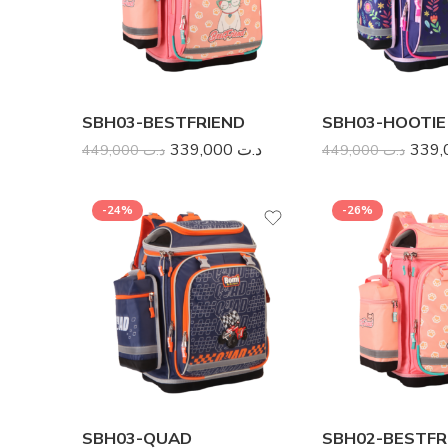
SBH03-BESTFRIEND
SBH03-HOOTIE
SD01-BLACK
SD01-BLUE
339,000
د.ت
449,000
د.ت
449,000
د.ت
99,000
د.ت
169,000
د.ت
169,000
د.ت
-24%
-26%
-37%
-37%
SBH03-QUAD
SBH02-BESTFR