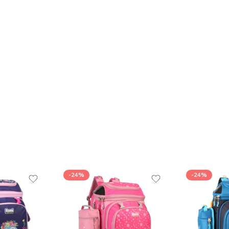
-24%
-24%
-41%
-41%