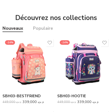
Découvrez nos collections
Nouveaux
Populaire
-24%
-24%
-41%
-41%
SBH03-BESTFRIEND
SBH03-HOOTIE
339,000
د.ت
339,000
د.ت
SD01-BLACK
449,000
د.ت
SD01-BLUE
449,000
د.ت
99,000
د.ت
99,000
د.ت
169,000
د.ت
169,000
د.ت