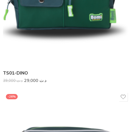
TS01-DINO
29,000
د.ت
39,000
د.ت
-26%