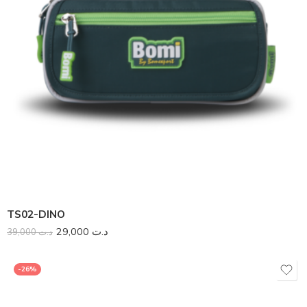
TS02-DINO
29,000
د.ت
39,000
د.ت
-26%