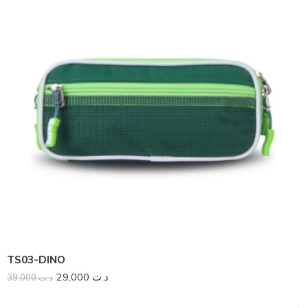
TS03-DINO
29,000
د.ت
39,000
د.ت