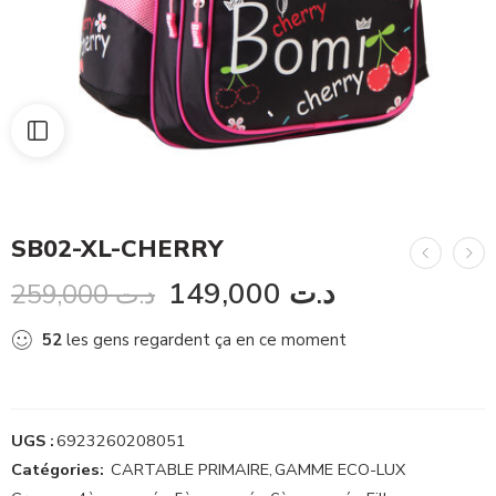
SB02-XL-CHERRY
149,000
د.ت
259,000
د.ت
52
les gens regardent ça en ce moment
UGS :
6923260208051
Catégories:
CARTABLE PRIMAIRE
,
GAMME ECO-LUX