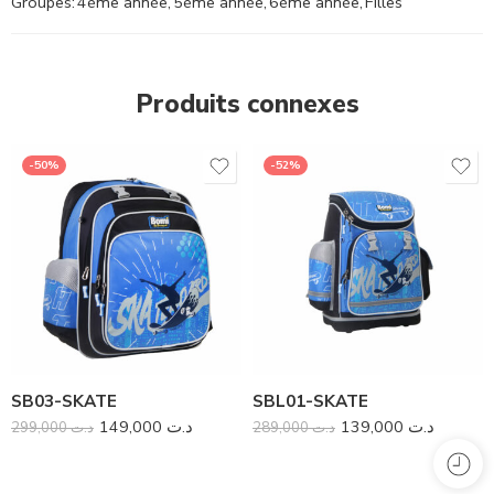
Groupes:
4ème année
,
5ème année
,
6ème année
,
Filles
Produits connexes
-50%
-52%
SB03-SKATE
SBL01-SKATE
149,000
د.ت
139,000
د.ت
299,000
د.ت
289,000
د.ت