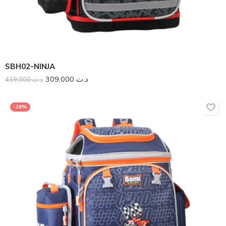
SBH02-NINJA
309,000
د.ت
419,000
د.ت
-26%