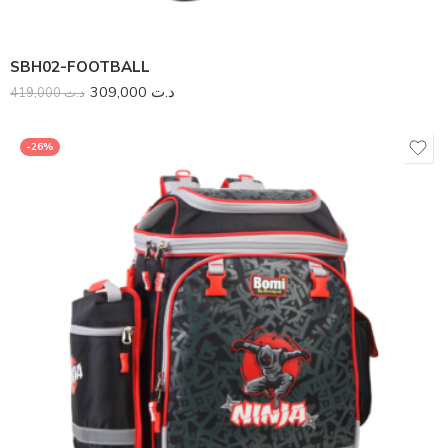
SBH02-FOOTBALL
309,000
د.ت
419,000
د.ت
-26%