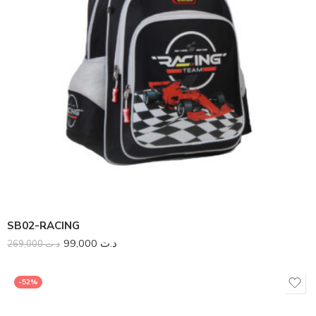
SB02-RACING
99,000
د.ت
269,000
د.ت
-52%