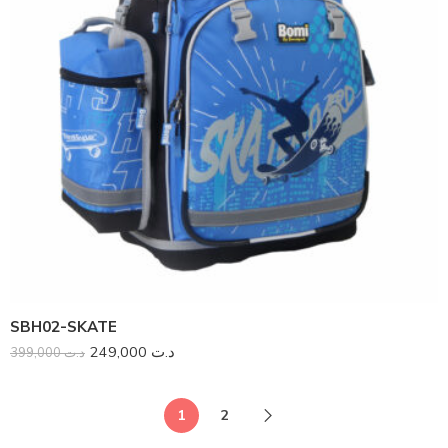
SBH02-SKATE
249,000
د.ت
399,000
د.ت
1
2