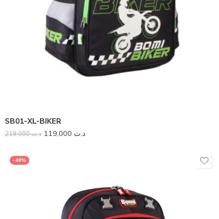
SB01-XL-BIKER
119,000
د.ت
219,000
د.ت
-46%