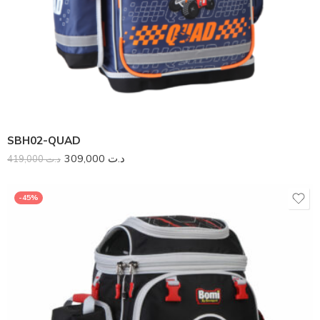
SBH02-QUAD
309,000
د.ت
419,000
د.ت
-45%