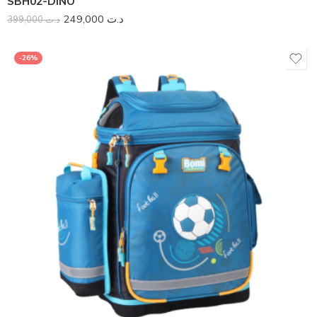
SBH02-DINO
249,000
د.ت
399,000
د.ت
-26%