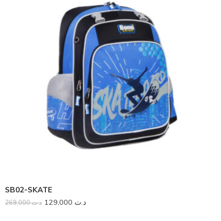
SB02-SKATE
129,000
د.ت
269,000
د.ت