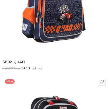
SB02-QUAD
169,000
د.ت
289,000
د.ت
-63%