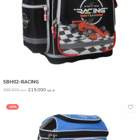
SBH02-RACING
219,000
د.ت
399,000
د.ت
-38%