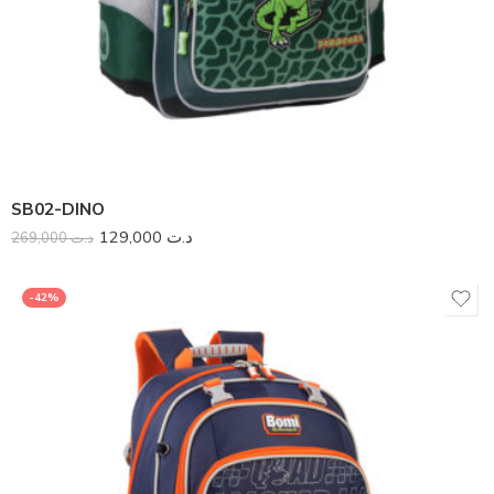
SB02-DINO
129,000
د.ت
269,000
د.ت
-42%