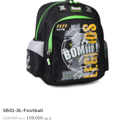
SB01-XL-Football
109,000
د.ت
219,000
د.ت