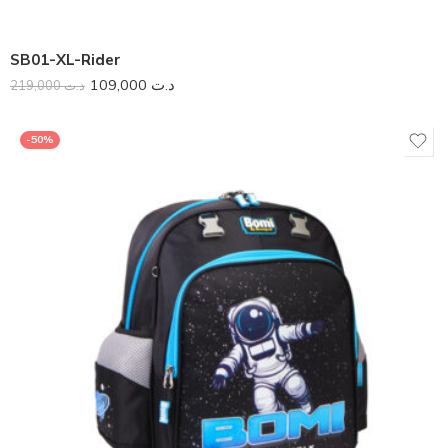
SB01-XL-Rider
109,000
د.ت
219,000
د.ت
-50%