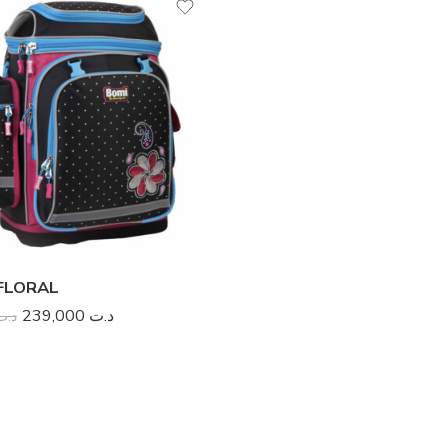
FLORAL
239,000
د.ت
د.ت