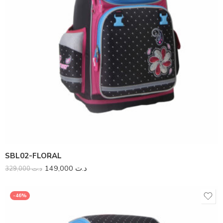
SBL02-FLORAL
149,000
د.ت
329,000
د.ت
-46%