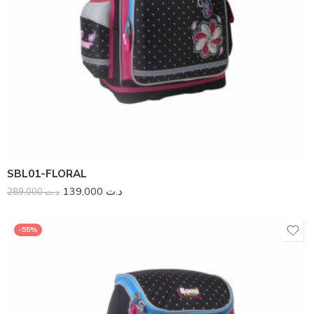
SBL01-FLORAL
139,000
د.ت
289,000
د.ت
-55%