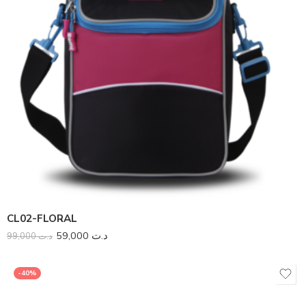
CL02-FLORAL
59,000
د.ت
99,000
د.ت
-40%