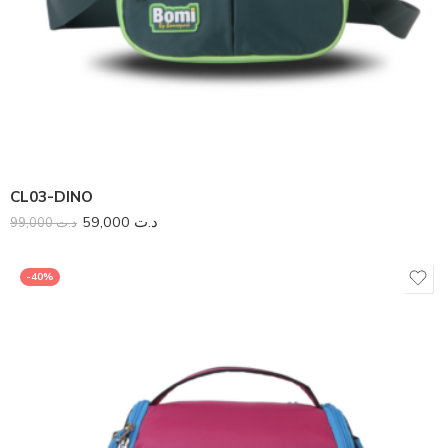
CL03-DINO
59,000
د.ت
99,000
د.ت
-40%