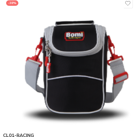
-38%
CL01-RACING