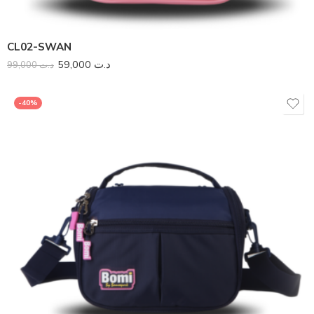
CL02-SWAN
59,000
د.ت
99,000
د.ت
-40%