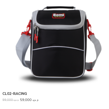
CL02-RACING
59,000
د.ت
99,000
د.ت