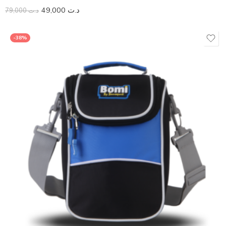
49,000
د.ت
79,000
د.ت
-38%