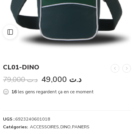
CL01-DINO
49,000
د.ت
79,000
د.ت
16
les gens regardent ça en ce moment
UGS :
6923240601018
Catégories:
ACCESSOIRES
,
DINO
,
PANIERS