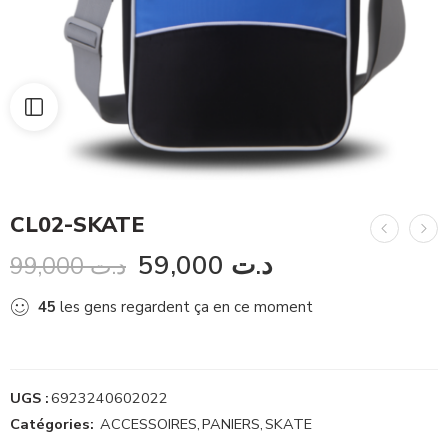
CL02-SKATE
59,000
د.ت
99,000
د.ت
45
les gens regardent ça en ce moment
UGS :
6923240602022
Catégories:
ACCESSOIRES
,
PANIERS
,
SKATE