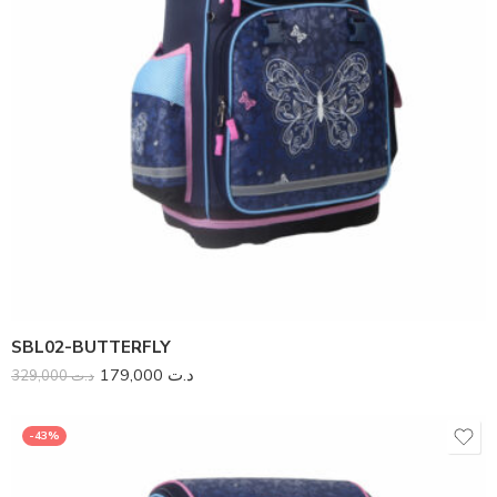
SBL02-BUTTERFLY
179,000
د.ت
329,000
د.ت
-43%