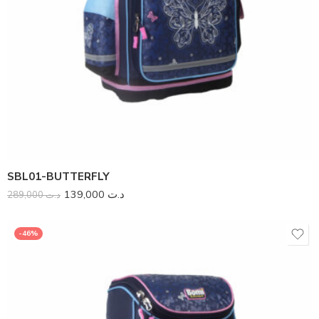
SBL01-BUTTERFLY
139,000
د.ت
289,000
د.ت
-46%