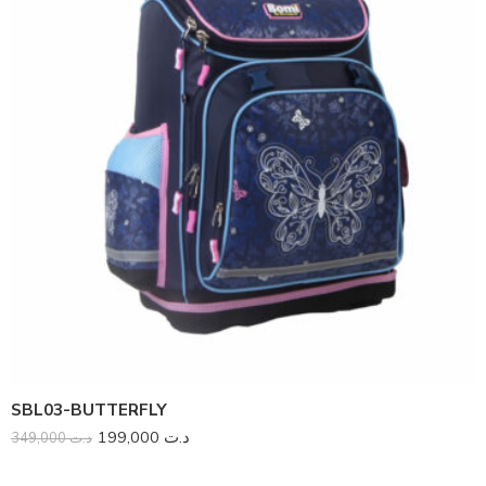
SBL03-BUTTERFLY
199,000
د.ت
349,000
د.ت