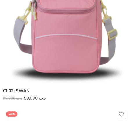
CL02-SWAN
59,000
د.ت
99,000
د.ت
-40%