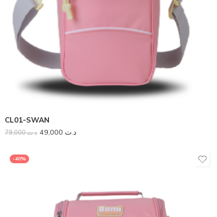
CL01-SWAN
49,000
د.ت
79,000
د.ت
-40%