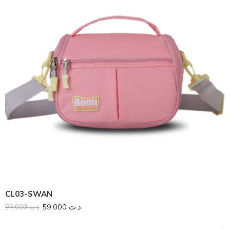
CL03-SWAN
59,000
د.ت
99,000
د.ت