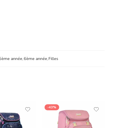
5ème année
,
6ème année
,
Filles
-43%
-46%