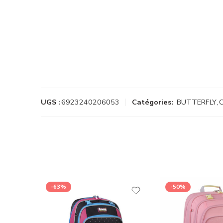
UGS :
6923240206053
Catégories:
BUTTERFLY
,
-63%
-50%