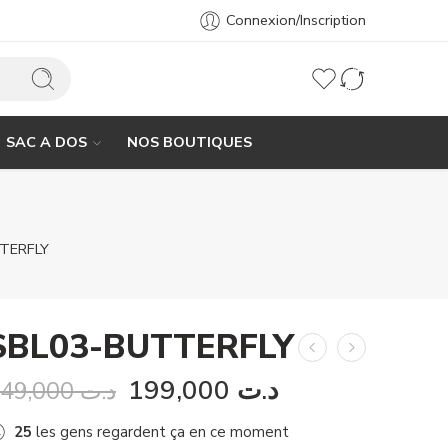
Connexion/Inscription
SAC A DOS
NOS BOUTIQUES
TERFLY
SBL03-BUTTERFLY
199,000
د.ت
349,000
د.ت
25
les gens regardent ça en ce moment