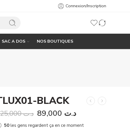
Connexion/Inscription
SAC A DOS
NOS BOUTIQUES
TLUX01-BLACK
89,000
د.ت
125,000
د.ت
50
les gens regardent ça en ce moment