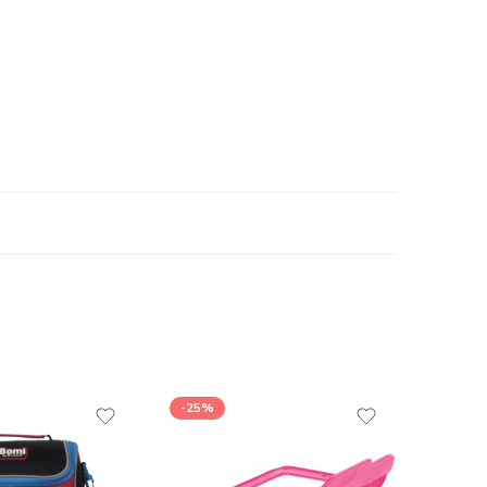
-25%
-38%