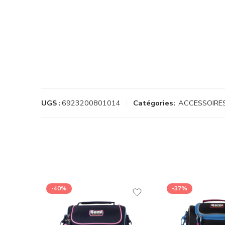
UGS :
6923200801014
Catégories:
ACCESSOIRE
-40%
-37%