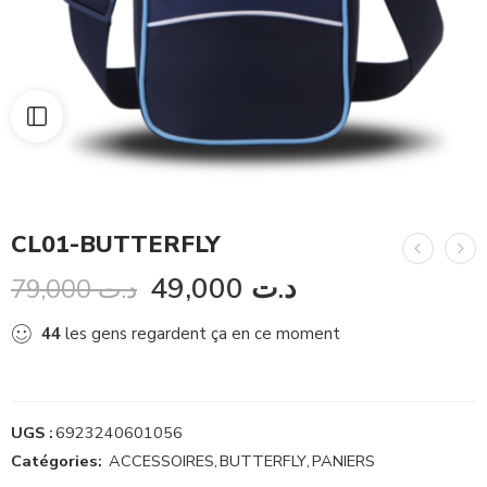
CL01-BUTTERFLY
49,000
د.ت
79,000
د.ت
44
les gens regardent ça en ce moment
UGS :
6923240601056
Catégories:
ACCESSOIRES
,
BUTTERFLY
,
PANIERS