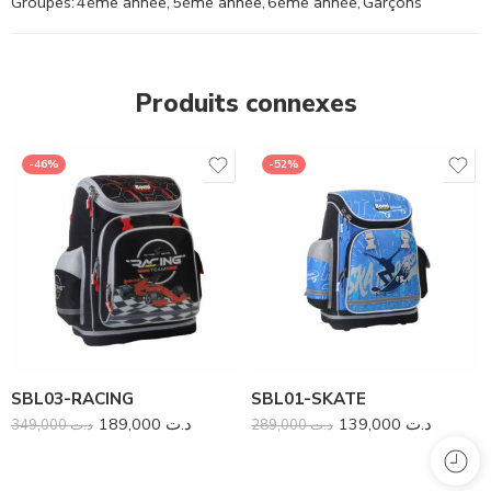
Groupes:
4ème année
,
5ème année
,
6ème année
,
Garçons
Produits connexes
-46%
-52%
SBL03-RACING
SBL01-SKATE
189,000
د.ت
139,000
د.ت
349,000
د.ت
289,000
د.ت