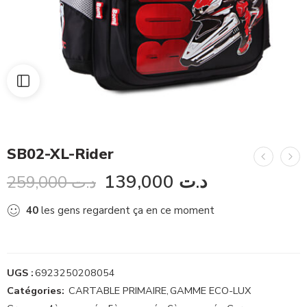
SB02-XL-Rider
139,000
د.ت
259,000
د.ت
40
les gens regardent ça en ce moment
UGS :
6923250208054
Catégories:
CARTABLE PRIMAIRE
,
GAMME ECO-LUX