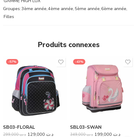
GAMME HIGH LUX
Groupes:
3ème année
,
4ème année
,
5ème année
,
6ème année
,
Filles
Produits connexes
-57%
-43%
SB03-FLORAL
SBL03-SWAN
129,000
د.ت
199,000
د.ت
299,000
د.ت
349,000
د.ت