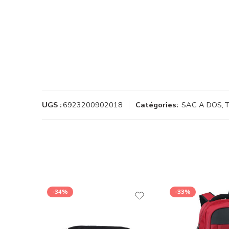
UGS :
6923200902018
Catégories:
SAC A DOS
,
T
-34%
-33%