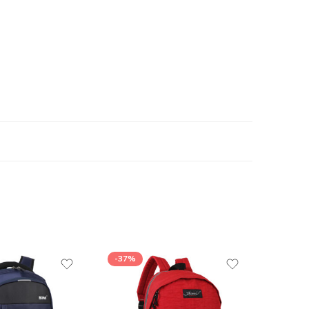
-37%
-41%