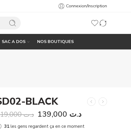
Connexion/Inscription
SAC A DOS
NOS BOUTIQUES
SD02-BLACK
139,000
د.ت
219,000
د.ت
31
les gens regardent ça en ce moment