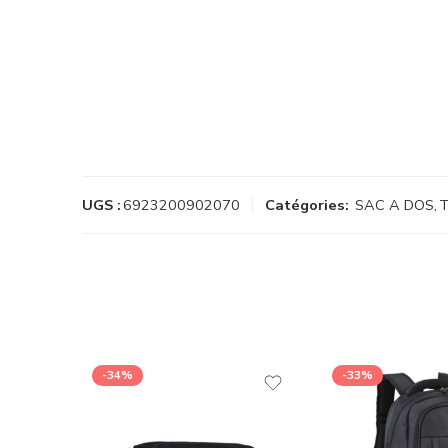
UGS :
6923200902070
Catégories:
SAC A DOS
,
T
-34%
-33%