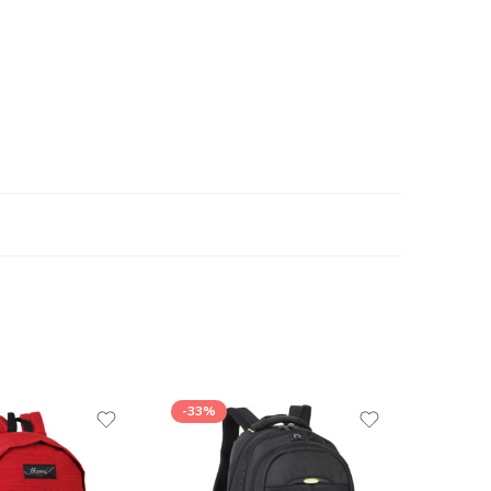
-33%
-35%