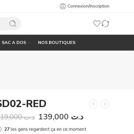
Connexion/Inscription
SAC A DOS
NOS BOUTIQUES
SD02-RED
139,000
د.ت
219,000
د.ت
27
les gens regardent ça en ce moment