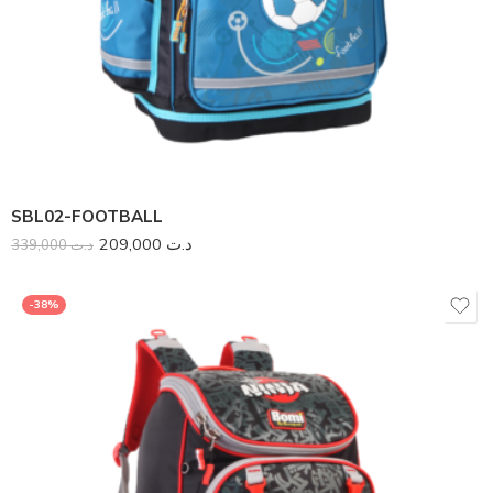
SBL02-FOOTBALL
209,000
د.ت
339,000
د.ت
-38%