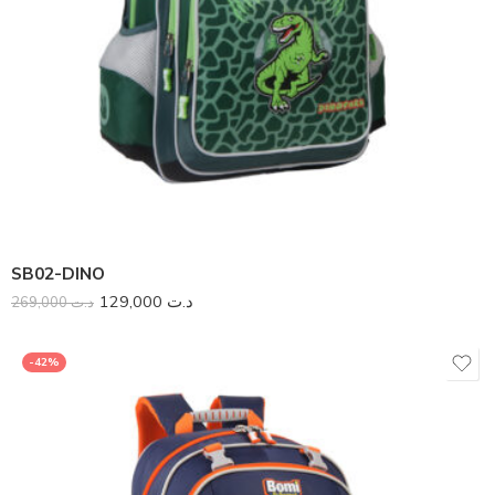
SB02-DINO
129,000
د.ت
269,000
د.ت
-42%