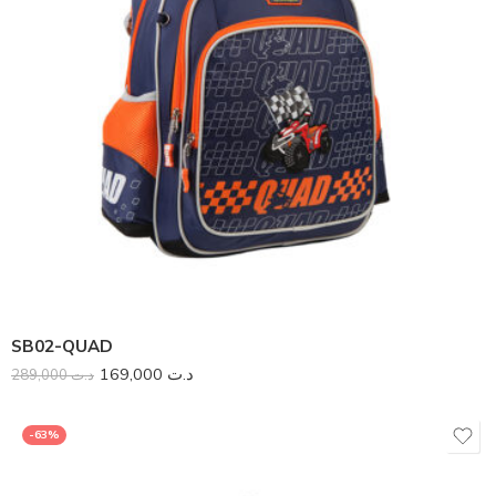
SB02-QUAD
169,000
د.ت
289,000
د.ت
-63%