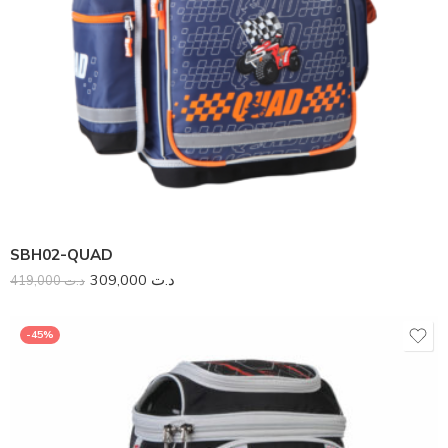
SBH02-QUAD
309,000
د.ت
419,000
د.ت
-45%