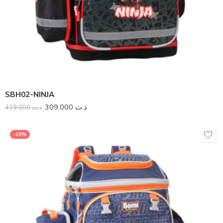
SBH02-NINJA
309,000
د.ت
419,000
د.ت
-26%