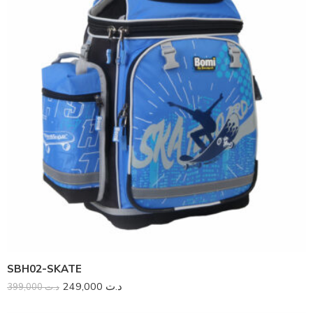
SBH02-SKATE
249,000
د.ت
399,000
د.ت