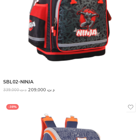
SBL02-NINJA
209,000
د.ت
339,000
د.ت
-38%