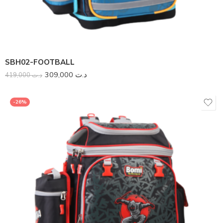
SBH02-FOOTBALL
309,000
د.ت
419,000
د.ت
-26%