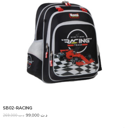
SB02-RACING
99,000
د.ت
269,000
د.ت