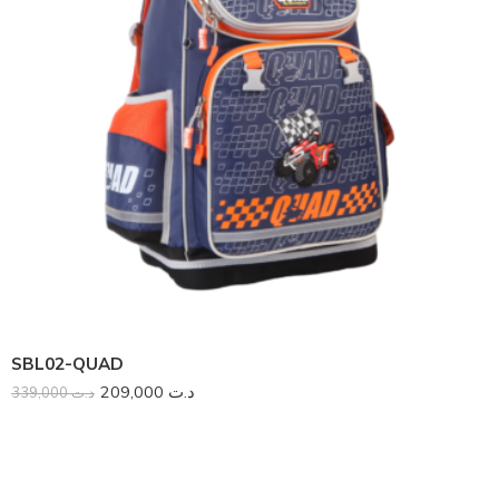
SBL02-QUAD
209,000
د.ت
339,000
د.ت