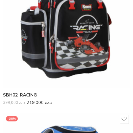
SBH02-RACING
219,000
د.ت
399,000
د.ت
-38%