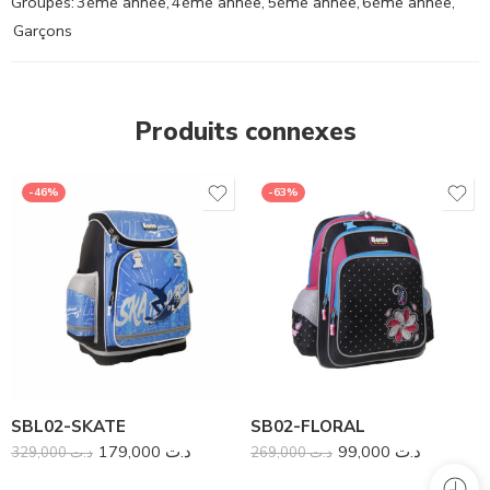
Groupes:
3ème année
,
4ème année
,
5ème année
,
6ème année
,
Garçons
Produits connexes
-46%
-63%
SBL02-SKATE
SB02-FLORAL
179,000
د.ت
99,000
د.ت
329,000
د.ت
269,000
د.ت