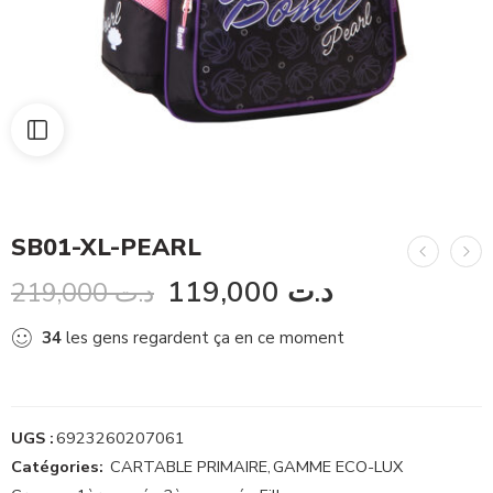
SB01-XL-PEARL
119,000
د.ت
219,000
د.ت
34
les gens regardent ça en ce moment
UGS :
6923260207061
Catégories:
CARTABLE PRIMAIRE
,
GAMME ECO-LUX