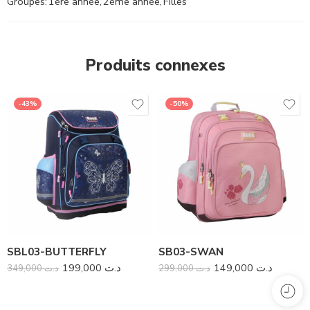
Groupes:
1ère année
,
2ème année
,
Filles
Produits connexes
-43%
-50%
SBL03-BUTTERFLY
SB03-SWAN
199,000
د.ت
149,000
د.ت
349,000
د.ت
299,000
د.ت