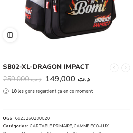
SB02-XL-DRAGON IMPACT
149,000
د.ت
259,000
د.ت
18
les gens regardent ça en ce moment
UGS :
6923260208020
Catégories:
CARTABLE PRIMAIRE
,
GAMME ECO-LUX