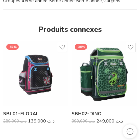
Groupes:
4ème année
,
5ème année
,
6ème année
,
Garçons
Produits connexes
-52%
-38%
SBL01-FLORAL
SBH02-DINO
139,000
د.ت
249,000
د.ت
289,000
د.ت
399,000
د.ت