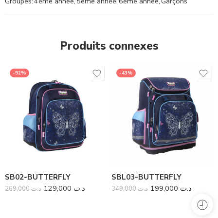
Groupes:
4ème année
,
5ème année
,
6ème année
,
Garçons
Produits connexes
-52%
-43%
SB02-BUTTERFLY
SBL03-BUTTERFLY
129,000
د.ت
199,000
د.ت
269,000
د.ت
349,000
د.ت