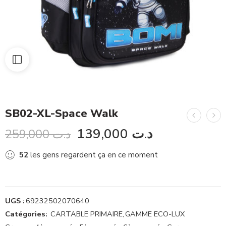
SB02-XL-Space Walk
139,000
د.ت
259,000
د.ت
52
les gens regardent ça en ce moment
UGS :
69232502070640
Catégories:
CARTABLE PRIMAIRE
,
GAMME ECO-LUX