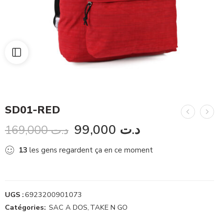
SD01-RED
99,000
د.ت
169,000
د.ت
13
les gens regardent ça en ce moment
UGS :
6923200901073
Catégories:
SAC A DOS
,
TAKE N GO