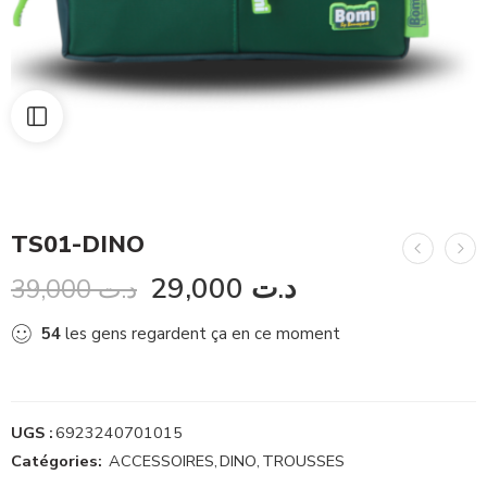
TS01-DINO
29,000
د.ت
39,000
د.ت
54
les gens regardent ça en ce moment
UGS :
6923240701015
Catégories:
ACCESSOIRES
,
DINO
,
TROUSSES